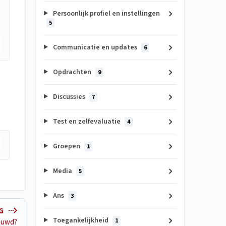
Persoonlijk profiel en instellingen
5
Communicatie en updates
6
Opdrachten
9
Discussies
7
Test en zelfevaluatie
4
Groepen
1
Media
5
Ans
3
NG
Toegankelijkheid
1
bouwd?