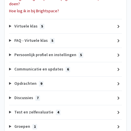
doen?
Hoe log ik in bij Brightspace?
Virtuele klas
5
FAQ - Virtuele klas
5
Persoonlijk profiel en instellingen
5
Communicatie en updates
6
Opdrachten
9
Discussies
7
Test en zelfevaluatie
4
Groepen
1