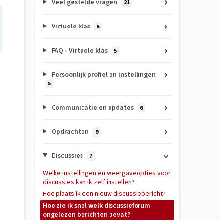
Veel gestelde vragen
21
Virtuele klas
5
FAQ - Virtuele klas
5
Persoonlijk profiel en instellingen
5
Communicatie en updates
6
Opdrachten
9
Discussies
7
Welke instellingen en weergaveopties voor
discussies kan ik zelf instellen?
Hoe plaats ik een nieuw discussiebericht?
Hoe zie ik snel welk discussieforum
ongelezen berichten bevat?