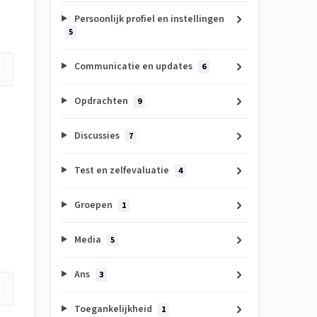
Persoonlijk profiel en instellingen
5
Communicatie en updates
6
Opdrachten
9
Discussies
7
Test en zelfevaluatie
4
Groepen
1
Media
5
Ans
3
Toegankelijkheid
1