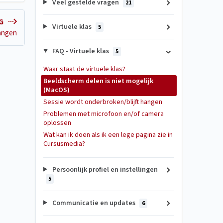
Veel gestelde vragen
21
NG
Virtuele klas
5
hangen
FAQ - Virtuele klas
5
Waar staat de virtuele klas?
Beeldscherm delen is niet mogelijk
(MacOS)
Sessie wordt onderbroken/blijft hangen
Problemen met microfoon en/of camera
oplossen
Wat kan ik doen als ik een lege pagina zie in
Cursusmedia?
Persoonlijk profiel en instellingen
5
Communicatie en updates
6